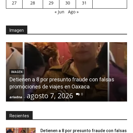
27
28
29
30
31
« Jun
Ago »
Imagen
IMAGEN
Detienen a 8 por presunto fraude con falsas
promociones de viajes en Oaxaca
agosto 7, 2026
0
ariadna
-
a
Recientes
Detienen a 8 por presunto fraude con falsas