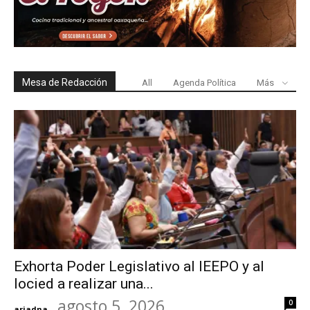
Mesa de Redacción
All
Agenda Política
Más
Exhorta Poder Legislativo al IEEPO y al
Iocied a realizar una...
agosto 5, 2026
0
ariadna
-