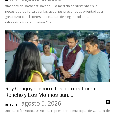
#RedacciónOaxaca #Oaxaca * La medida se sustenta en la
necesidad de fortalecer las acciones preventivas orientadas a
garantizar condiciones adecuadas de seguridad en la
infraestructura educativa *San...
Ray Chagoya recorre los barrios Loma
Rancho y Los Molinos para...
agosto 5, 2026
0
ariadna
-
#RedacciónOaxaca #Oaxaca El presidente municipal de Oaxaca de