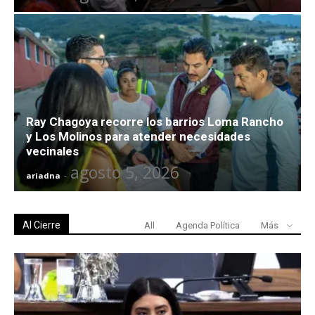
Ray Chagoya recorre los barrios Loma Rancho
y Los Molinos para atender necesidades
vecinales
agosto 5, 2026
ariadna
-
Al Cierre
All
Agenda Política
Más