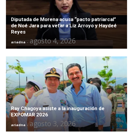
Diputada de Morena acusa “pacto patriarcal”
de Noé Jara para vetar a Liz Arroyo y Haydeé
Reyes
agosto 4, 2026
ariadna
-
Ray Chagoya asiste a la inauguración de
EXPOMAR 2026
agosto 3, 2026
ariadna
-