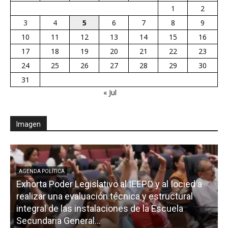
1
2
3
4
5
6
7
8
9
10
11
12
13
14
15
16
17
18
19
20
21
22
23
24
25
26
27
28
29
30
31
« Jul
Imagen
AGENDA POLÍTICA
Exhorta Poder Legislativo al IEEPO y al Iocied a
realizar una evaluación técnica y estructural
integral de las instalaciones de la Escuela
Secundaria General...