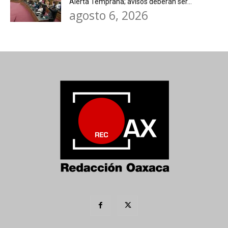
Alerta Temprana; avisos deberán ser...
agosto 6, 2026