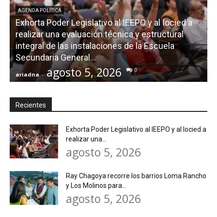
AGENDA POLÍTICA
Exhorta Poder Legislativo al IEEPO y al Iocied a
realizar una evaluación técnica y estructural
integral de las instalaciones de la Escuela
Secundaria General...
agosto 5, 2026
0
ariadna
-
a
Recientes
Exhorta Poder Legislativo al IEEPO y al Iocied a
realizar una...
agosto 5, 2026
Ray Chagoya recorre los barrios Loma Rancho
y Los Molinos para...
agosto 5, 2026