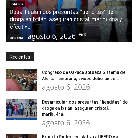
E
IMAGEN
Desarticulan dos presuntas “tienditas” de
r
droga en Ixtlán; aseguran cristal, marihu4na y
i
efectivo
agosto 6, 2026
0
ariadna
-
a
Recientes
Congreso de Oaxaca aprueba Sistema de
Alerta Temprana; avisos deberán ser...
agosto 6, 2026
Desarticulan dos presuntas “tienditas” de
droga en Ixtlán; aseguran cristal,
marihu4na...
agosto 6, 2026
Exhorta Poder Legislativo al IEEPO y al