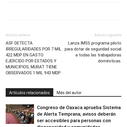
Artículo anterior
Artículo siguiente
ASF DETECTA
Lanza IMSS programa piloto
IRREGULARIDADES POR 7 MIL
para dotar de seguridad social
422 MDP EN GASTO
a todas las trabajadoras
EJERCIDO POR ESTADOS Y
domésticas.
MUNICIPIOS; MURAT TIENE
OBSERVADOS 1 MIL 943 MDP
Artículos relacionados
Más del autor
Congreso de Oaxaca aprueba Sistema
de Alerta Temprana; avisos deberán
ser accesibles para personas con