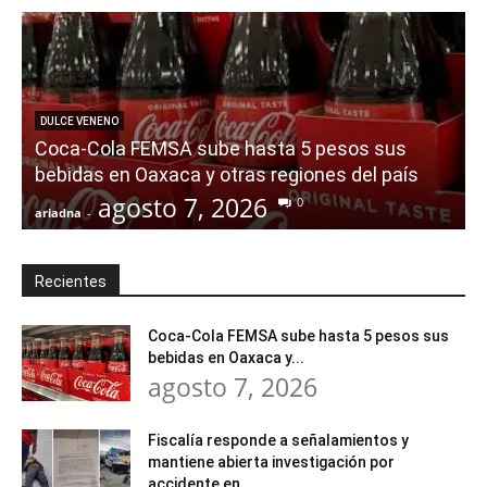
DULCE VENENO
Coca-Cola FEMSA sube hasta 5 pesos sus
a
bebidas en Oaxaca y otras regiones del país
agosto 7, 2026
0
ariadna
-
a
Recientes
Coca-Cola FEMSA sube hasta 5 pesos sus
bebidas en Oaxaca y...
agosto 7, 2026
Fiscalía responde a señalamientos y
mantiene abierta investigación por
accidente en...