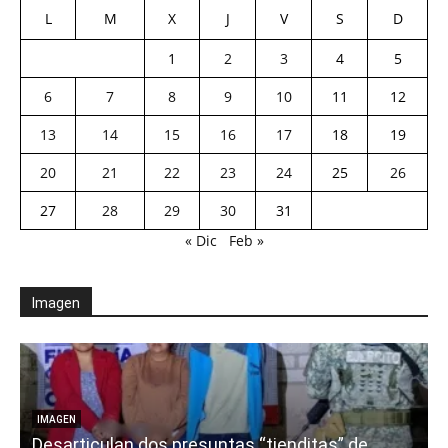
L
M
X
J
V
S
D
1
2
3
4
5
6
7
8
9
10
11
12
13
14
15
16
17
18
19
20
21
22
23
24
25
26
27
28
29
30
31
« Dic
Feb »
Imagen
E
IMAGEN
Desarticulan dos presuntas “tienditas” de
r