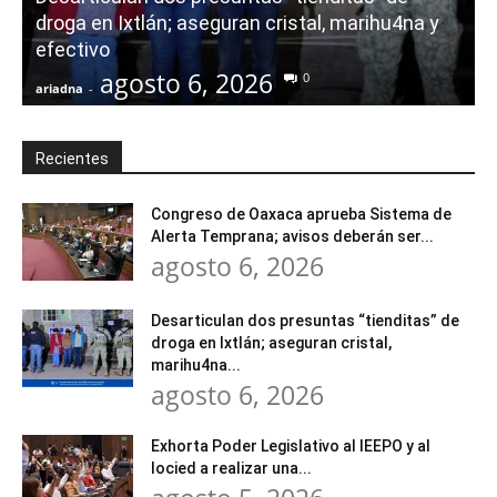
droga en Ixtlán; aseguran cristal, marihu4na y
i
efectivo
agosto 6, 2026
0
ariadna
-
a
Recientes
Congreso de Oaxaca aprueba Sistema de
Alerta Temprana; avisos deberán ser...
agosto 6, 2026
Desarticulan dos presuntas “tienditas” de
droga en Ixtlán; aseguran cristal,
marihu4na...
agosto 6, 2026
Exhorta Poder Legislativo al IEEPO y al
Iocied a realizar una...