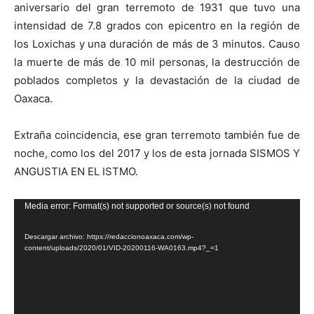
aniversario del gran terremoto de 1931 que tuvo una
intensidad de 7.8 grados con epicentro en la región de
los Loxichas y una duración de más de 3 minutos. Causo
la muerte de más de 10 mil personas, la destrucción de
poblados completos y la devastación de la ciudad de
Oaxaca.
Extraña coincidencia, ese gran terremoto también fue de
noche, como los del 2017 y los de esta jornada SISMOS Y
ANGUSTIA EN EL ISTMO.
Reproductor
Media error: Format(s) not supported or source(s) not found
de
Descargar archivo: https://redaccionoaxaca.com/wp-
vídeo
content/uploads/2020/01/VID-20200116-WA0163.mp4?_=1