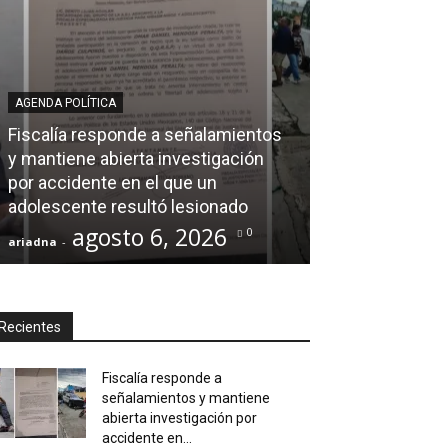
AGENDA POLÍTICA
AL CIERRE
Fiscalía responde a señalamientos
y mantiene abierta investigación
Ray Chagoya s
por accidente en el que un
Banco de Mate
adolescente resultó lesionado
en obras comun
agosto 6, 2026
agos
0
ariadna
-
ariadna
-
Recientes
Fiscalía responde a
señalamientos y mantiene
abierta investigación por
accidente en...