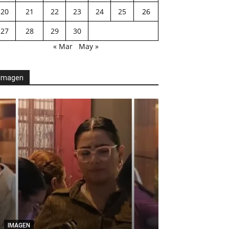
20
21
22
23
24
25
26
27
28
29
30
« Mar
May »
Imagen
AGENDA POLÍTICA
Desde el Legis
IMAGEN