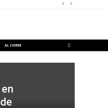
AL CIERRE
 en
 de