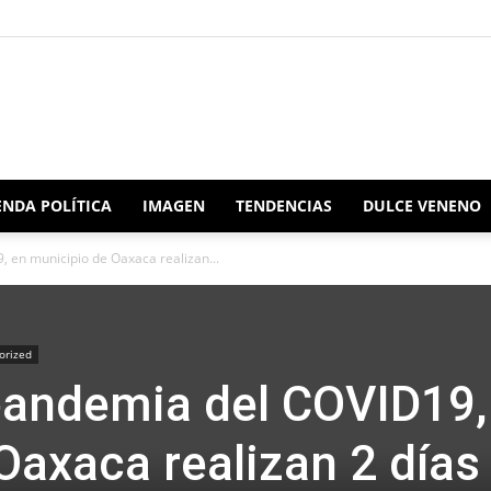
Redacción
NDA POLÍTICA
IMAGEN
TENDENCIAS
DULCE VENENO
 en municipio de Oaxaca realizan...
Oaxaca
orized
pandemia del COVID19,
Oaxaca realizan 2 días