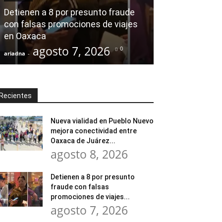
modernización
Detienen a 8 por presunto fraude
Tratamiento d
con falsas promociones de viajes
en Huajuapan 
en Oaxaca
transformar l
agosto 7, 2026
agost
0
ariadna
-
ariadna
-
Recientes
Nueva vialidad en Pueblo Nuevo
mejora conectividad entre
Oaxaca de Juárez...
agosto 8, 2026
Detienen a 8 por presunto
fraude con falsas
promociones de viajes...
agosto 7, 2026