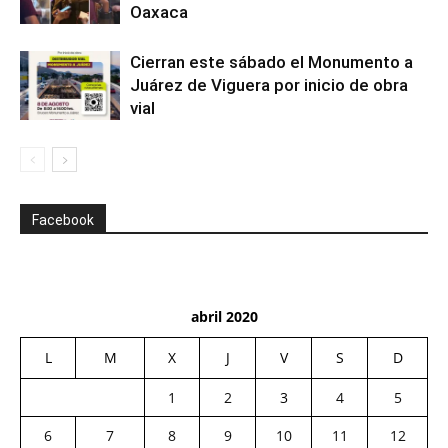
Oaxaca
Cierran este sábado el Monumento a
Juárez de Viguera por inicio de obra
vial
Facebook
abril 2020
L
M
X
J
V
S
D
1
2
3
4
5
6
7
8
9
10
11
12