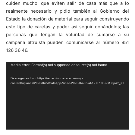
cuiden mucho, que eviten salir de casa más que a lo
realmente necesario y pidió también al Gobierno del
Estado la donación de material para seguir construyendo
este tipo de caretas y poder así seguir donándolos; las
personas que tengan la voluntad de sumarse a su
campaña altruista pueden comunicarse al número 951
126 36 46.
Reproductor
Media error: Format(s) not supported or source(s) not found
de
Descargar archivo: https://redaccionoaxaca.com/wp-
vídeo
content/uploads/2020/04/WhatsApp-Video-2020-04-06-at-12.07.38-PM.mp4?_=1