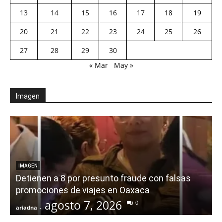
13
14
15
16
17
18
19
20
21
22
23
24
25
26
27
28
29
30
« Mar
May »
Imagen
IMAGEN
Detienen a 8 por presunto fraude con falsas
promociones de viajes en Oaxaca
agosto 7, 2026
0
ariadna
-
a