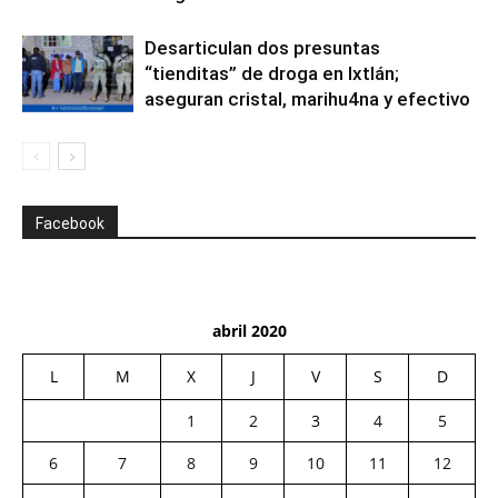
Desarticulan dos presuntas
“tienditas” de droga en Ixtlán;
aseguran cristal, marihu4na y efectivo
Facebook
abril 2020
L
M
X
J
V
S
D
1
2
3
4
5
6
7
8
9
10
11
12