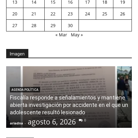
13
14
15
16
17
18
19
20
21
22
23
24
25
26
27
28
29
30
« Mar
May »
Imagen
AGENDA POLÍTICA
Fiscalía responde a señalamientos y mantiene
abierta investigación por accidente en el que un
adolescente resultó lesionado
agosto 6, 2026
0
ariadna
-
a