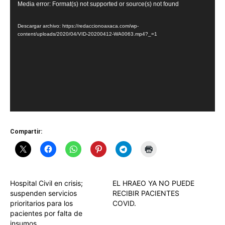
Reproductor
Media error: Format(s) not supported or source(s) not found
de
Descargar archivo: https://redaccionoaxaca.com/wp-
vídeo
content/uploads/2020/04/VID-20200412-WA0063.mp4?_=1
Compartir:
Hospital Civil en crisis;
EL HRAEO YA NO PUEDE
suspenden servicios
RECIBIR PACIENTES
prioritarios para los
COVID.
pacientes por falta de
insumos