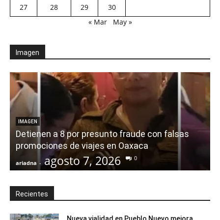
27
28
29
30
« Mar
May »
Imagen
IMAGEN
Detienen a 8 por presunto fraude con falsas
promociones de viajes en Oaxaca
agosto 7, 2026
0
ariadna
-
a
Recientes
Nueva vialidad en Pueblo Nuevo mejora