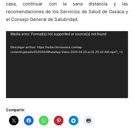
casa, continuar con la sana distancia y las
recomendaciones de los Servicios de Salud de Oaxaca y
el Consejo General de Salubridad.
Reproductor
Media error: Format(s) not supported or source(s) not found
de
Descargar archivo: https://redaccionoaxaca.com/wp-
vídeo
content/uploads/2020/04/WhatsApp-Video-2020-04-23-at-11.25.42-AM.mp4?_=1
Compartir: