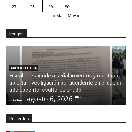
27
28
29
30
« Mar
May »
Imagen
AGENDA POLÍTICA
Fiscalía responde a señalamientos y mantiene
abierta investigación por accidente en el que un
adolescente resultó lesionado
agosto 6, 2026
0
ariadna
-
a
Recientes