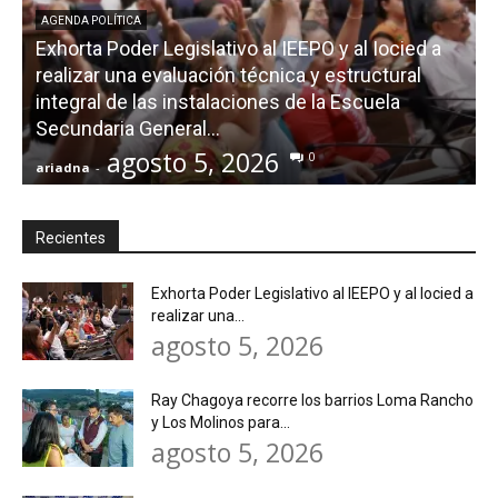
AGENDA POLÍTICA
Exhorta Poder Legislativo al IEEPO y al Iocied a
realizar una evaluación técnica y estructural
integral de las instalaciones de la Escuela
Secundaria General...
agosto 5, 2026
0
ariadna
-
a
Recientes
Exhorta Poder Legislativo al IEEPO y al Iocied a
realizar una...
agosto 5, 2026
Ray Chagoya recorre los barrios Loma Rancho
y Los Molinos para...
agosto 5, 2026