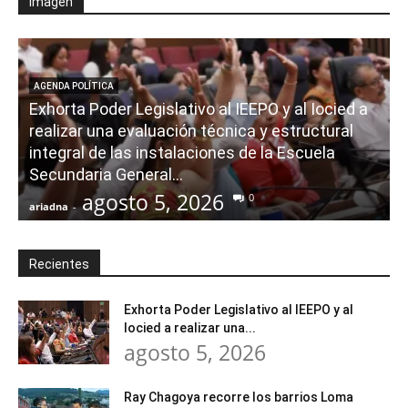
Imagen
AGENDA POLÍTICA
Exhorta Poder Legislativo al IEEPO y al Iocied a
realizar una evaluación técnica y estructural
integral de las instalaciones de la Escuela
Secundaria General...
agosto 5, 2026
0
ariadna
-
a
Recientes
Exhorta Poder Legislativo al IEEPO y al
Iocied a realizar una...
agosto 5, 2026
Ray Chagoya recorre los barrios Loma