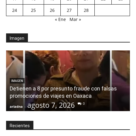
24
25
26
27
28
« Ene
Mar »
Imagen
IMAGEN
Detienen a 8 por presunto fraude con falsas
promociones de viajes en Oaxaca
agosto 7, 2026
0
ariadna
-
a
Recientes