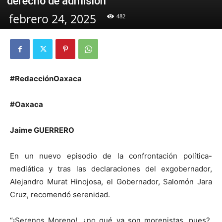
derecho de admisión
febrero 24, 2025
482
#RedacciónOaxaca
#Oaxaca
Jaime GUERRERO
En un nuevo episodio de la confrontación política-
mediática y tras las declaraciones del exgobernador,
Alejandro Murat Hinojosa, el Gobernador, Salomón Jara
Cruz, recomendó serenidad.
“¡Serenos Moreno!, ¿no qué ya son morenistas, pues?.