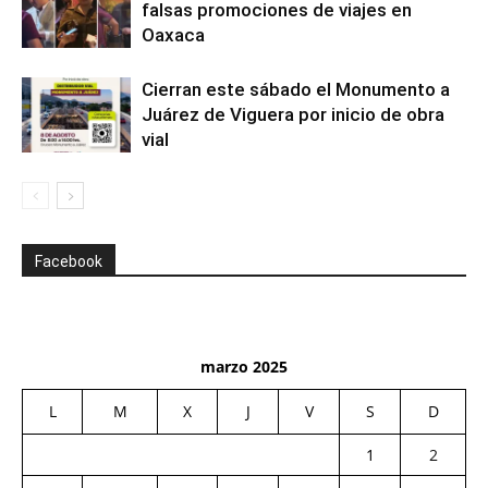
falsas promociones de viajes en
Oaxaca
Cierran este sábado el Monumento a
Juárez de Viguera por inicio de obra
vial
Facebook
marzo 2025
L
M
X
J
V
S
D
1
2