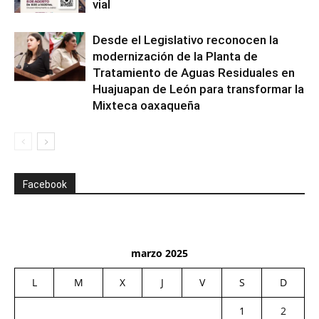
vial
Desde el Legislativo reconocen la
modernización de la Planta de
Tratamiento de Aguas Residuales en
Huajuapan de León para transformar la
Mixteca oaxaqueña
Facebook
marzo 2025
L
M
X
J
V
S
D
1
2