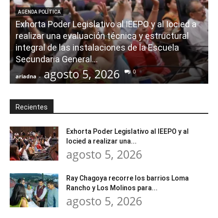
AGENDA POLÍTICA
Exhorta Poder Legislativo al IEEPO y al Iocied a
realizar una evaluación técnica y estructural
integral de las instalaciones de la Escuela
Secundaria General...
agosto 5, 2026
0
ariadna
-
a
Recientes
Exhorta Poder Legislativo al IEEPO y al
Iocied a realizar una...
agosto 5, 2026
Ray Chagoya recorre los barrios Loma
Rancho y Los Molinos para...
agosto 5, 2026