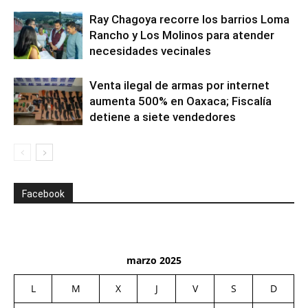
Ray Chagoya recorre los barrios Loma
Rancho y Los Molinos para atender
necesidades vecinales
Venta ilegal de armas por internet
aumenta 500% en Oaxaca; Fiscalía
detiene a siete vendedores
Facebook
marzo 2025
L
M
X
J
V
S
D