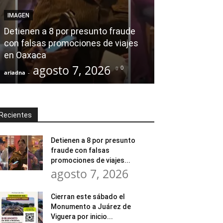
Desde el Legis
IMAGEN
modernización
Detienen a 8 por presunto fraude
Tratamiento d
con falsas promociones de viajes
en Huajuapan 
en Oaxaca
transformar l
agosto 7, 2026
agost
0
ariadna
-
ariadna
-
Recientes
Detienen a 8 por presunto
fraude con falsas
promociones de viajes...
agosto 7, 2026
Cierran este sábado el
Monumento a Juárez de
Viguera por inicio...