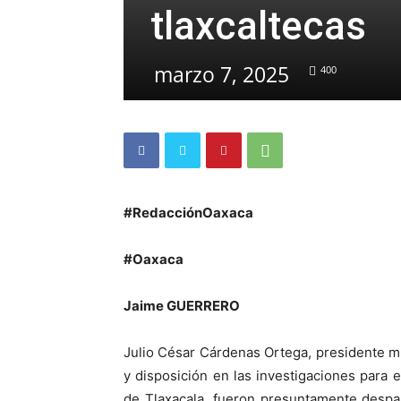
tlaxcaltecas
marzo 7, 2025
400
#RedacciónOaxaca
#Oaxaca
Jaime GUERRERO
Julio César Cárdenas Ortega, presidente mu
y disposición en las investigaciones para 
de Tlaxacala, fueron presuntamente despa