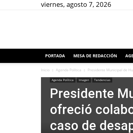
viernes, agosto 7, 2026
PORTADA
MESA DE REDACCIÓN
AGE
Inicio
Agenda Política
Presidente Municipal de Hua
Agenda Política
Imagen
Tendencias
Presidente Mu
ofreció colab
caso de desap