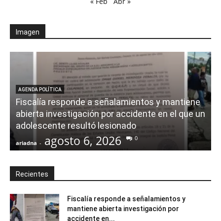
« Feb
Abr »
Imagen
AGENDA POLÍTICA
Fiscalía responde a señalamientos y mantiene
abierta investigación por accidente en el que un
adolescente resultó lesionado
agosto 6, 2026
0
ariadna
-
a
Recientes
Fiscalía responde a señalamientos y
mantiene abierta investigación por
accidente en...