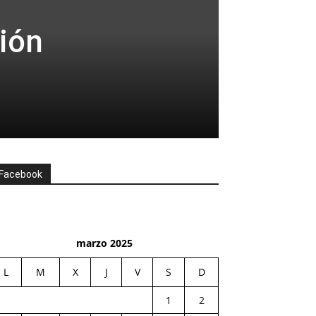
ción
Facebook
marzo 2025
L
M
X
J
V
S
D
1
2