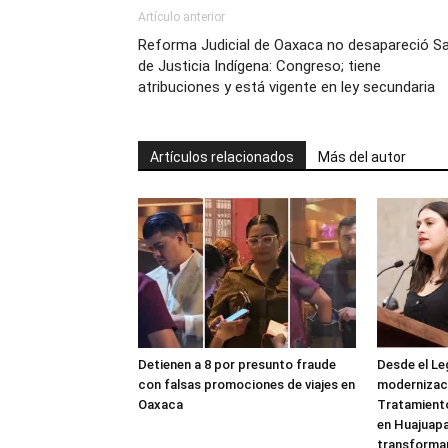
Artículo anterior
Reforma Judicial de Oaxaca no desapareció Sa
de Justicia Indígena: Congreso; tiene
atribuciones y está vigente en ley secundaria
Artículos relacionados
Más del autor
Detienen a 8 por presunto fraude
Desde el Le
con falsas promociones de viajes en
modernizaci
Oaxaca
Tratamient
en Huajuapa
transforma