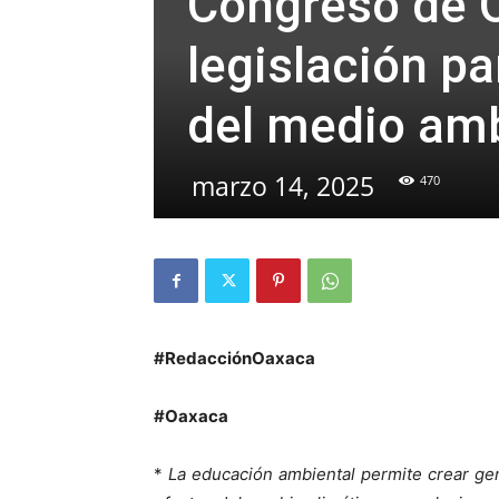
Congreso de 
legislación pa
del medio am
marzo 14, 2025
470
#RedacciónOaxaca
#Oaxaca
*
La educación ambiental permite crear ge