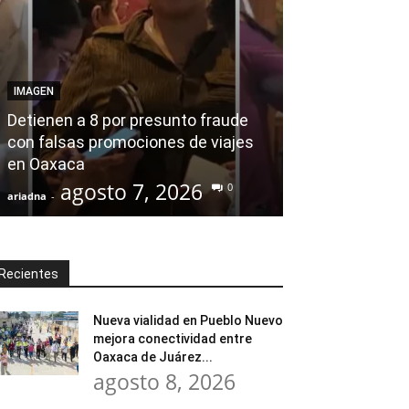
AGENDA POLÍTICA
Desde el Legis
IMAGEN
modernización
Detienen a 8 por presunto fraude
Tratamiento d
con falsas promociones de viajes
en Huajuapan 
en Oaxaca
transformar l
agosto 7, 2026
agost
0
ariadna
-
ariadna
-
Recientes
Nueva vialidad en Pueblo Nuevo
mejora conectividad entre
Oaxaca de Juárez...
agosto 8, 2026