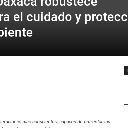
Oaxaca robustece
ra el cuidado y protec
biente
neraciones más conscientes, capaces de enfrentar los