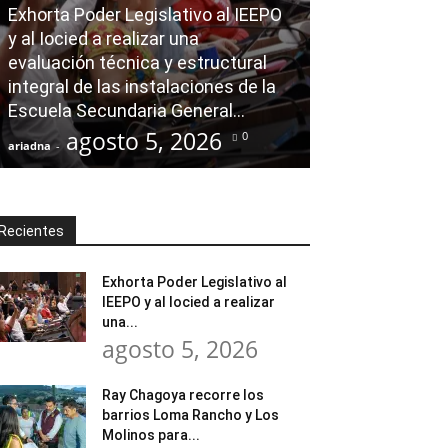
Exhorta Poder Legislativo al IEEPO
AGENDA POLÍTICA
y al Iocied a realizar una
evaluación técnica y estructural
Ray Chagoya re
integral de las instalaciones de la
Loma Rancho y
Escuela Secundaria General...
atender neces
agosto 5, 2026
agost
0
ariadna
-
ariadna
-
Recientes
Exhorta Poder Legislativo al
IEEPO y al Iocied a realizar
una...
agosto 5, 2026
Ray Chagoya recorre los
barrios Loma Rancho y Los
Molinos para...