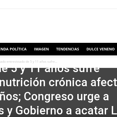
Redacción
NDA POLÍTICA
IMAGEN
TENDENCIAS
DULCE VENENO
7.3% de alumnado
do entrevistado de 5 y 11 años sufre...
de 5 y 11 años sufre
Oaxaca
nutrición crónica afect
iños; Congreso urge a
 y Gobierno a acatar 