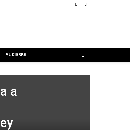
AL CIERRE
a a
Ley