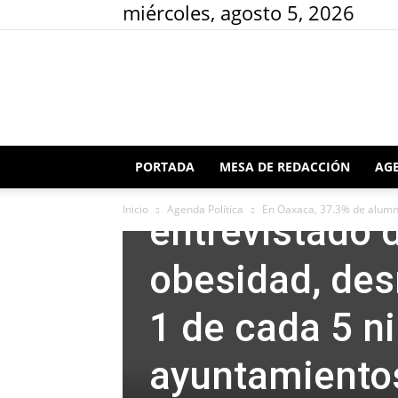
miércoles, agosto 5, 2026
Agenda Política
Imagen
Mesa de Redacción
PORTADA
MESA DE REDACCIÓN
AGE
En Oaxaca, 3
Inicio
Agenda Política
En Oaxaca, 37.3% de alumna
entrevistado 
obesidad, des
1 de cada 5 n
ayuntamientos