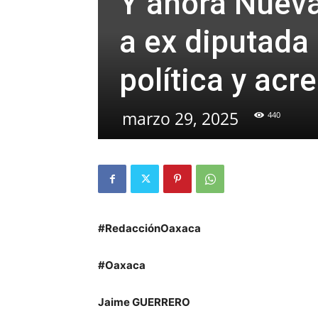
Y ahora Nueva
a ex diputada
política y acr
marzo 29, 2025
440
#RedacciónOaxaca
#Oaxaca
Jaime GUERRERO