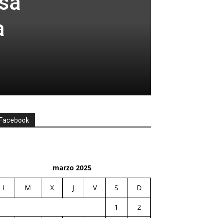
lsa
a
Facebook
marzo 2025
L
M
X
J
V
S
D
1
2