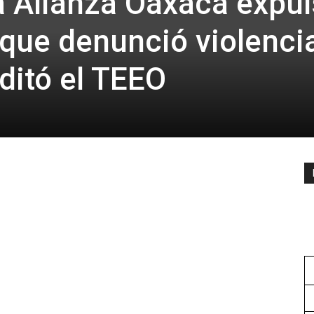
 Alianza Oaxaca expu
 que denunció violenci
editó el TEEO