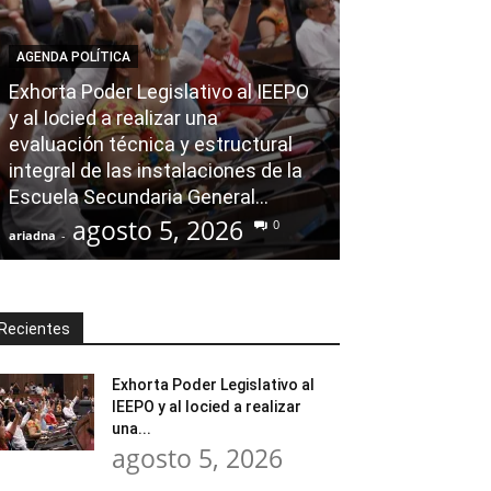
AGENDA POLÍTICA
Exhorta Poder Legislativo al IEEPO
AGENDA POLÍTICA
y al Iocied a realizar una
evaluación técnica y estructural
Ray Chagoya re
integral de las instalaciones de la
Loma Rancho y
Escuela Secundaria General...
atender neces
agosto 5, 2026
agost
0
ariadna
-
ariadna
-
Recientes
Exhorta Poder Legislativo al
IEEPO y al Iocied a realizar
una...
agosto 5, 2026