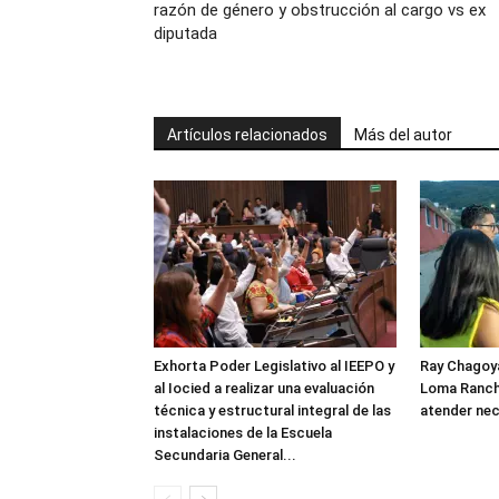
razón de género y obstrucción al cargo vs ex
diputada
Artículos relacionados
Más del autor
Exhorta Poder Legislativo al IEEPO y
Ray Chagoya
al Iocied a realizar una evaluación
Loma Ranch
técnica y estructural integral de las
atender nec
instalaciones de la Escuela
Secundaria General...