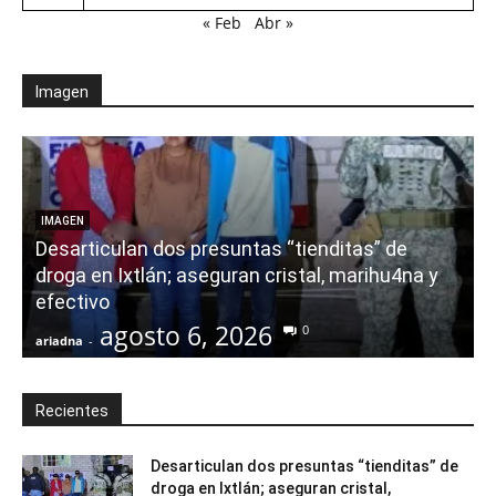
« Feb
Abr »
Imagen
E
IMAGEN
Desarticulan dos presuntas “tienditas” de
r
droga en Ixtlán; aseguran cristal, marihu4na y
i
efectivo
agosto 6, 2026
0
ariadna
-
a
Recientes
Desarticulan dos presuntas “tienditas” de
droga en Ixtlán; aseguran cristal,