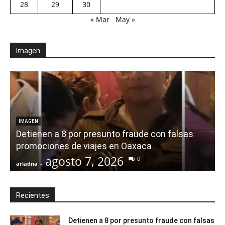
28
29
30
« Mar
May »
Imagen
IMAGEN
Detienen a 8 por presunto fraude con falsas
promociones de viajes en Oaxaca
agosto 7, 2026
0
ariadna
-
a
Recientes
Detienen a 8 por presunto fraude con falsas