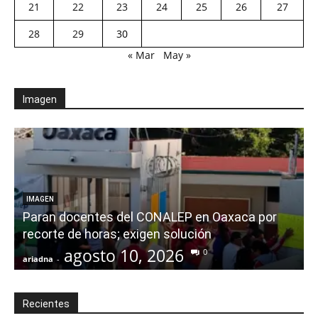
21
22
23
24
25
26
27
28
29
30
« Mar
May »
Imagen
IMAGEN
Paran docentes del CONALEP en Oaxaca por
recorte de horas; exigen solución
agosto 10, 2026
0
ariadna
-
a
Recientes