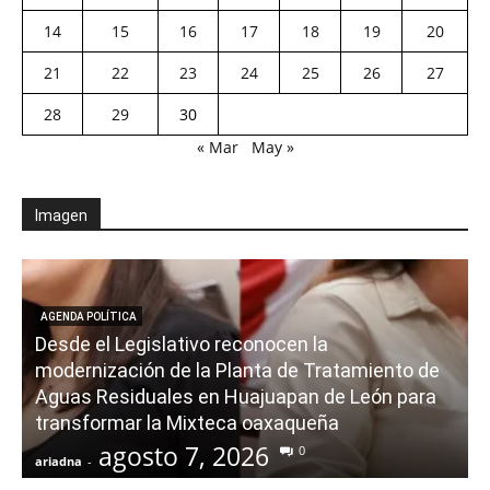
14
15
16
17
18
19
20
21
22
23
24
25
26
27
28
29
30
« Mar
May »
Imagen
AGENDA POLÍTICA
Desde el Legislativo reconocen la
modernización de la Planta de Tratamiento de
Aguas Residuales en Huajuapan de León para
transformar la Mixteca oaxaqueña
agosto 7, 2026
0
ariadna
-
a