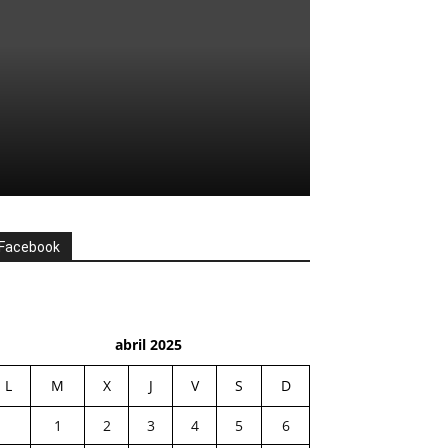
Facebook
abril 2025
L
M
X
J
V
S
D
1
2
3
4
5
6