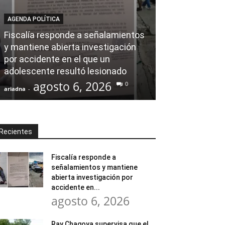
AGENDA POLÍTICA
AL CIERRE
Fiscalía responde a señalamientos
y mantiene abierta investigación
Ray Chagoya s
por accidente en el que un
Banco de Mate
adolescente resultó lesionado
en obras comu
agosto 6, 2026
agost
0
ariadna
-
ariadna
-
Recientes
Fiscalía responde a
señalamientos y mantiene
abierta investigación por
accidente en...
agosto 6, 2026
Ray Chagoya supervisa que el