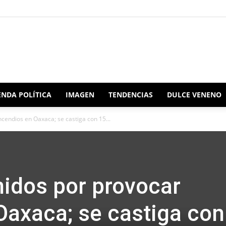
Redacción
NDA POLÍTICA
IMAGEN
TENDENCIAS
DULCE VENENO
ncendios en Oaxaca; se castiga con 15...
Oaxaca
nidos por provocar
Oaxaca; se castiga con