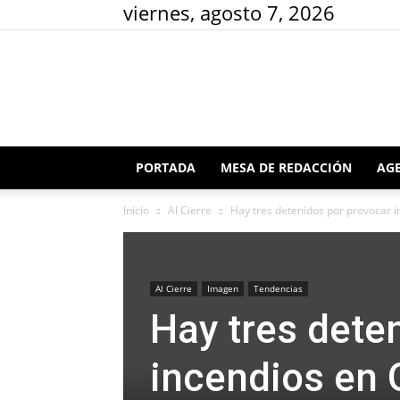
viernes, agosto 7, 2026
PORTADA
MESA DE REDACCIÓN
AGE
Inicio
Al Cierre
Hay tres detenidos por provocar i
Al Cierre
Imagen
Tendencias
Hay tres dete
incendios en 