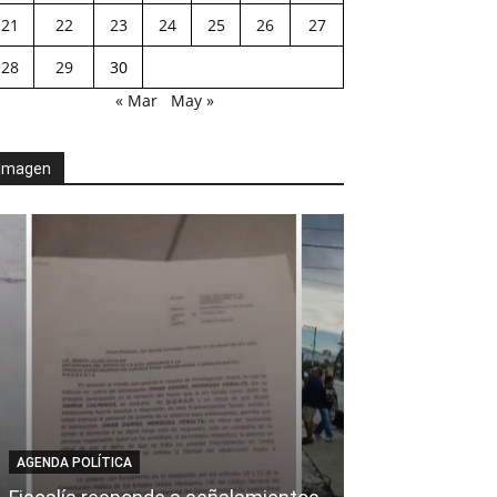
21
22
23
24
25
26
27
28
29
30
« Mar
May »
Imagen
AGENDA POLÍTICA
AL CIERRE