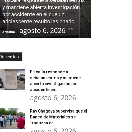
Fiscalía responde a señalamientos
y mantiene abierta investigación
Ray Chagoya s
por accidente en el que un
Banco de Mate
adolescente resultó lesionado
en obras comu
agosto 6, 2026
agost
0
ariadna
-
ariadna
-
Recientes
Fiscalía responde a
señalamientos y mantiene
abierta investigación por
accidente en...
agosto 6, 2026
Ray Chagoya supervisa que el
Banco de Materiales se
traduzca en...
agosto 6, 2026