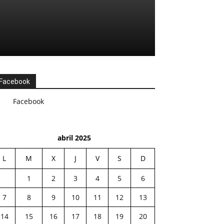
Facebook
Facebook
abril 2025
L
M
X
J
V
S
D
1
2
3
4
5
6
7
8
9
10
11
12
13
14
15
16
17
18
19
20