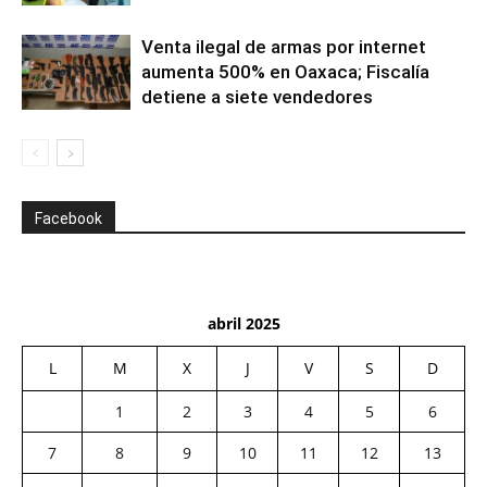
Venta ilegal de armas por internet
aumenta 500% en Oaxaca; Fiscalía
detiene a siete vendedores
Facebook
abril 2025
L
M
X
J
V
S
D
1
2
3
4
5
6
7
8
9
10
11
12
13