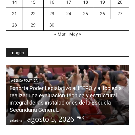
14
15
16
17
18
19
20
21
22
23
24
25
26
27
28
29
30
« Mar
May »
Imagen
AGENDA POLÍTICA
Exhorta Poder Legislativo al IEEPO y al Iocied a
realizar una evaluación técnica y estructural
integral de las instalaciones de la Escuela
Secundaria General...
agosto 5, 2026
0
ariadna
-
a