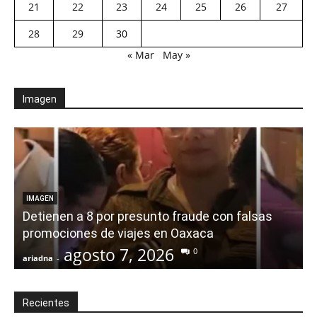
21
22
23
24
25
26
27
28
29
30
« Mar
May »
Imagen
IMAGEN
Detienen a 8 por presunto fraude con falsas
promociones de viajes en Oaxaca
agosto 7, 2026
0
ariadna
-
a
Recientes