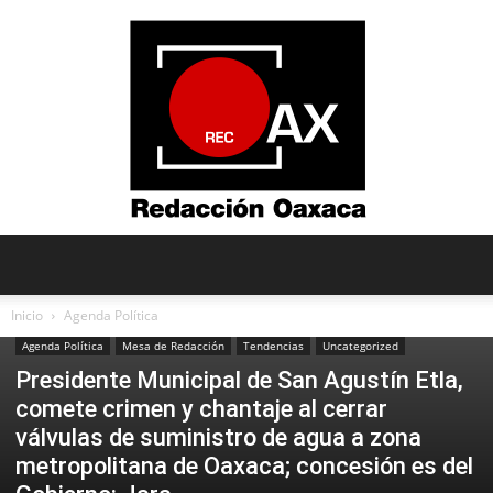
Redacción
Inicio
Agenda Política
Agenda Política
Mesa de Redacción
Tendencias
Uncategorized
Presidente Municipal de San Agustín Etla,
Oaxaca
comete crimen y chantaje al cerrar
válvulas de suministro de agua a zona
metropolitana de Oaxaca; concesión es del