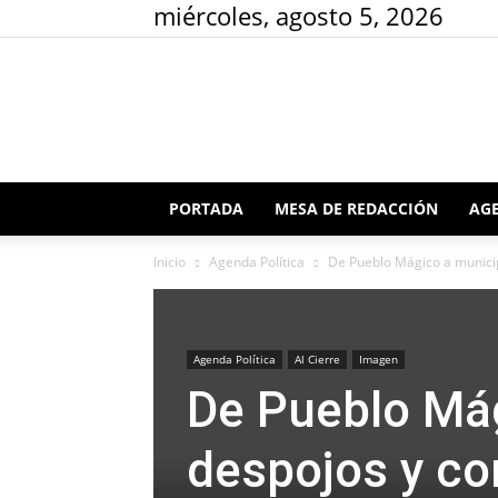
miércoles, agosto 5, 2026
PORTADA
MESA DE REDACCIÓN
AGE
Inicio
Agenda Política
De Pueblo Mágico a municipi
Agenda Política
Al Cierre
Imagen
De Pueblo Mág
despojos y co