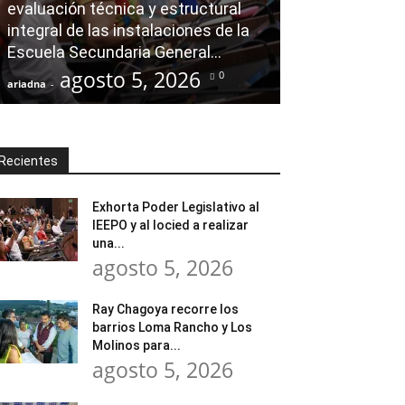
evaluación técnica y estructural
Ray Chagoya re
integral de las instalaciones de la
Loma Rancho y
Escuela Secundaria General...
atender neces
agosto 5, 2026
agost
0
ariadna
-
ariadna
-
Recientes
Exhorta Poder Legislativo al
IEEPO y al Iocied a realizar
una...
agosto 5, 2026
Ray Chagoya recorre los
barrios Loma Rancho y Los
Molinos para...
agosto 5, 2026