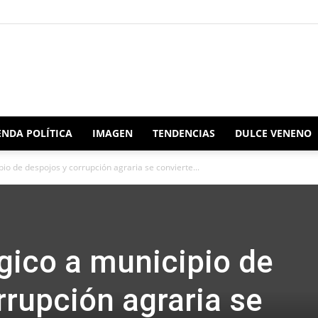
Redacción
NDA POLÍTICA
IMAGEN
TENDENCIAS
DULCE VENENO
o de despojos y corrupción agraria se convierte...
Oaxaca
ico a municipio de
rrupción agraria se