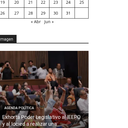
19
20
21
22
23
24
25
26
27
28
29
30
31
« Abr
Jun »
Imagen
AGENDA POLÍTICA
Exhorta Poder Legislativo al IEEPO
AGENDA POLÍTICA
y al Iocied a realizar una