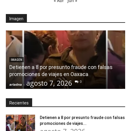
« Abr
Jun »
Imagen
IMAGEN
Detienen a 8 por presunto fraude con falsas
promociones de viajes en Oaxaca
agosto 7, 2026
0
ariadna
-
a
Recientes
Detienen a 8 por presunto fraude con falsas
promociones de viajes...