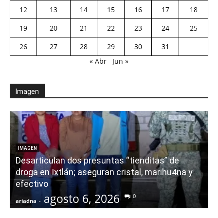
12
13
14
15
16
17
18
19
20
21
22
23
24
25
26
27
28
29
30
31
« Abr
Jun »
Imagen
E
IMAGEN
Desarticulan dos presuntas “tienditas” de
r
droga en Ixtlán; aseguran cristal, marihu4na y
i
efectivo
agosto 6, 2026
0
ariadna
-
a