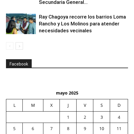
Secundaria General...
Ray Chagoya recorre los barrios Loma
Rancho y Los Molinos para atender
necesidades vecinales
Facebook
mayo 2025
L
M
X
J
V
S
D
1
2
3
4
5
6
7
8
9
10
11