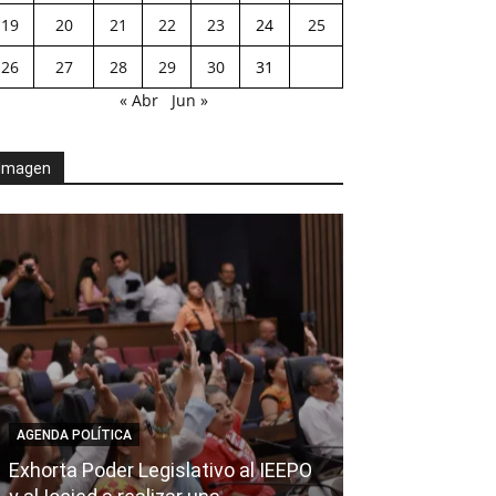
19
20
21
22
23
24
25
26
27
28
29
30
31
« Abr
Jun »
Imagen
AGENDA POLÍTICA
Exhorta Poder Legislativo al IEEPO
AGENDA POLÍTICA