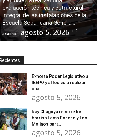
y al Iocied a realizar una
evaluación técnica y estructural
Ray Chagoya re
integral de las instalaciones de la
Loma Rancho y
Escuela Secundaria General...
atender neces
agosto 5, 2026
agost
0
ariadna
-
ariadna
-
Recientes
Exhorta Poder Legislativo al
IEEPO y al Iocied a realizar
una...
agosto 5, 2026
Ray Chagoya recorre los
barrios Loma Rancho y Los
Molinos para...
agosto 5, 2026