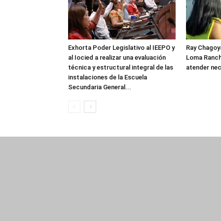
Exhorta Poder Legislativo al IEEPO y
Ray Chagoya
al Iocied a realizar una evaluación
Loma Ranch
técnica y estructural integral de las
atender nec
instalaciones de la Escuela
Secundaria General...