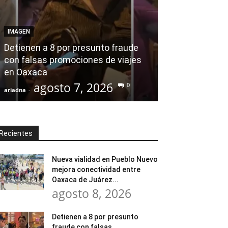
AGENDA POLÍTICA
Desde el Legis
IMAGEN
modernización
Detienen a 8 por presunto fraude
Tratamiento d
con falsas promociones de viajes
en Huajuapan 
en Oaxaca
transformar l
agosto 7, 2026
agost
0
ariadna
-
ariadna
-
Recientes
Nueva vialidad en Pueblo Nuevo
mejora conectividad entre
Oaxaca de Juárez...
agosto 8, 2026
Detienen a 8 por presunto
fraude con falsas