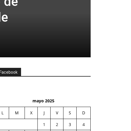
o de
de
Facebook
mayo 2025
L
M
X
J
V
S
D
1
2
3
4