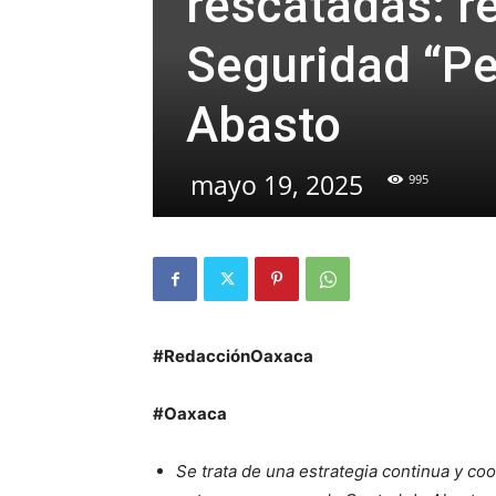
rescatadas: r
Seguridad “Pe
Abasto
mayo 19, 2025
995
#RedacciónOaxaca
#Oaxaca
Se trata de una estrategia continua y co