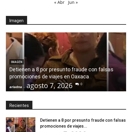
« Abr
Jun »
Imagen
IMAGEN
Detienen a 8 por presunto fraude con falsas
promociones de viajes en Oaxaca
agosto 7, 2026
0
ariadna
-
a
Recientes
Detienen a 8 por presunto fraude con falsas
promociones de viajes...