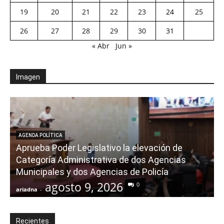
19
20
21
22
23
24
25
26
27
28
29
30
31
« Abr
Jun »
Imagen
AGENDA POLÍTICA
Aprueba Poder Legislativo la elevación de
Categoría Administrativa de dos Agencias
Municipales y dos Agencias de Policía
agosto 9, 2026
0
ariadna
-
a
Recientes