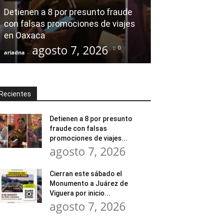
modernización
Detienen a 8 por presunto fraude
Tratamiento d
con falsas promociones de viajes
en Huajuapan 
en Oaxaca
transformar l
agosto 7, 2026
agost
0
ariadna
-
ariadna
-
Recientes
Detienen a 8 por presunto
fraude con falsas
promociones de viajes...
agosto 7, 2026
Cierran este sábado el
Monumento a Juárez de
Viguera por inicio...
agosto 7, 2026