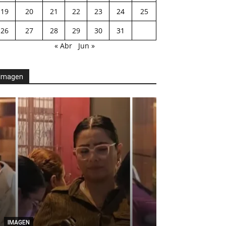
19
20
21
22
23
24
25
26
27
28
29
30
31
« Abr
Jun »
Imagen
AGENDA POLÍTICA
Desde el Legis
IMAGEN