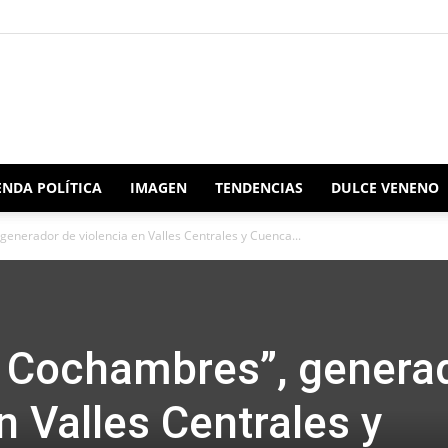
Redacción
NDA POLÍTICA
IMAGEN
TENDENCIAS
DULCE VENENO
generador de violencia en Valles Centrales y Cuenca...
Oaxaca
l Cochambres”, genera
n Valles Centrales y