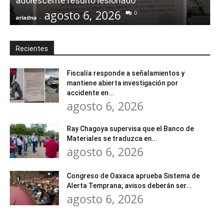
adolescente resultó lesionado
agosto 6, 2026
0
ariadna
-
a
Recientes
Fiscalía responde a señalamientos y
mantiene abierta investigación por
accidente en...
agosto 6, 2026
Ray Chagoya supervisa que el Banco de
Materiales se traduzca en...
agosto 6, 2026
Congreso de Oaxaca aprueba Sistema de
Alerta Temprana; avisos deberán ser...
agosto 6, 2026