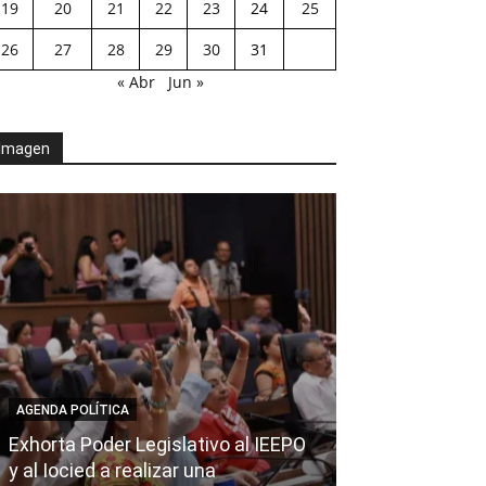
19
20
21
22
23
24
25
26
27
28
29
30
31
« Abr
Jun »
Imagen
AGENDA POLÍTICA
Exhorta Poder Legislativo al IEEPO
AGENDA POLÍTICA
y al Iocied a realizar una