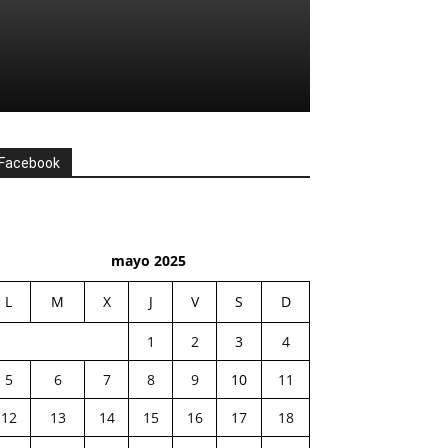
Facebook
mayo 2025
L
M
X
J
V
S
D
1
2
3
4
5
6
7
8
9
10
11
12
13
14
15
16
17
18