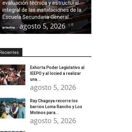
evaluación técnica y estructural
Ray Chagoya re
integral de las instalaciones de la
Loma Rancho y
Escuela Secundaria General...
atender neces
agosto 5, 2026
agost
0
ariadna
-
ariadna
-
Recientes
Exhorta Poder Legislativo al
IEEPO y al Iocied a realizar
una...
agosto 5, 2026
Ray Chagoya recorre los
barrios Loma Rancho y Los
Molinos para...
agosto 5, 2026