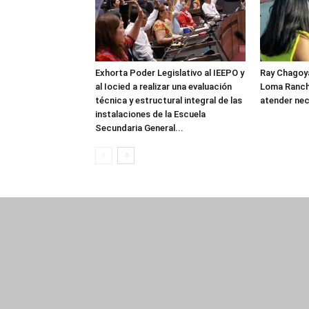
Exhorta Poder Legislativo al IEEPO y
Ray Chagoya
al Iocied a realizar una evaluación
Loma Ranch
técnica y estructural integral de las
atender nec
instalaciones de la Escuela
Secundaria General...