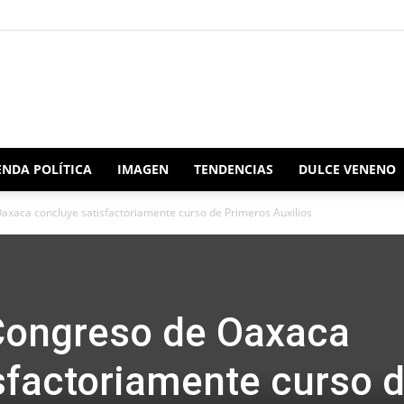
Redacción
NDA POLÍTICA
IMAGEN
TENDENCIAS
DULCE VENENO
axaca concluye satisfactoriamente curso de Primeros Auxilios
Oaxaca
 Congreso de Oaxaca
sfactoriamente curso 