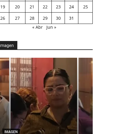
19
20
21
22
23
24
25
26
27
28
29
30
31
« Abr
Jun »
Imagen
AGENDA POLÍTICA
Desde el Legis
IMAGEN