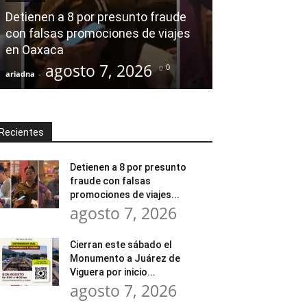
modernización
Detienen a 8 por presunto fraude
Tratamiento d
con falsas promociones de viajes
en Huajuapan 
en Oaxaca
transformar l
agosto 7, 2026
agost
0
ariadna
-
ariadna
-
Recientes
Detienen a 8 por presunto
fraude con falsas
promociones de viajes...
agosto 7, 2026
Cierran este sábado el
Monumento a Juárez de
Viguera por inicio...
agosto 7, 2026