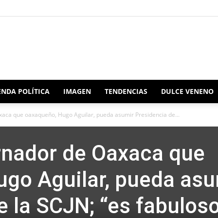
Redacción
NDA POLÍTICA
IMAGEN
TENDENCIAS
DULCE VENENO
aca que oaxaqueño, Hugo Aguilar, pueda asumir Presidencia de...
Oaxaca
rnador de Oaxaca que
go Aguilar, pueda asu
e la SCJN; “es fabuloso