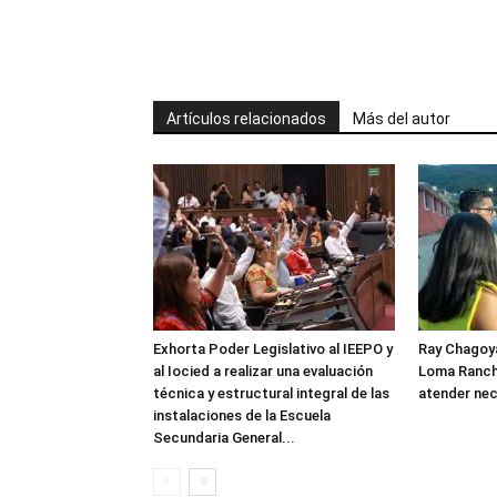
Artículos relacionados
Más del autor
Exhorta Poder Legislativo al IEEPO y
Ray Chagoya
al Iocied a realizar una evaluación
Loma Ranch
técnica y estructural integral de las
atender nec
instalaciones de la Escuela
Secundaria General...