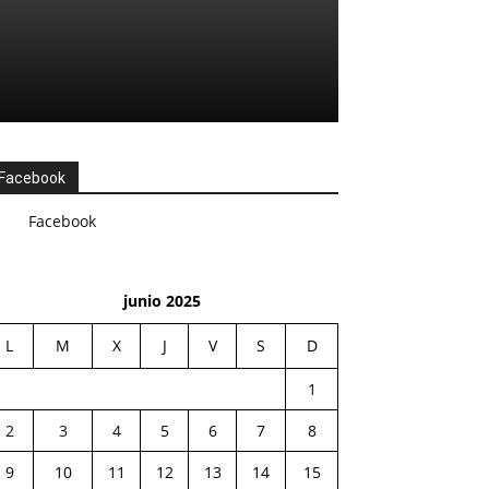
Facebook
Facebook
junio 2025
L
M
X
J
V
S
D
1
2
3
4
5
6
7
8
9
10
11
12
13
14
15