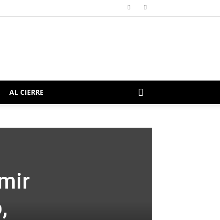
AL CIERRE
mir
,