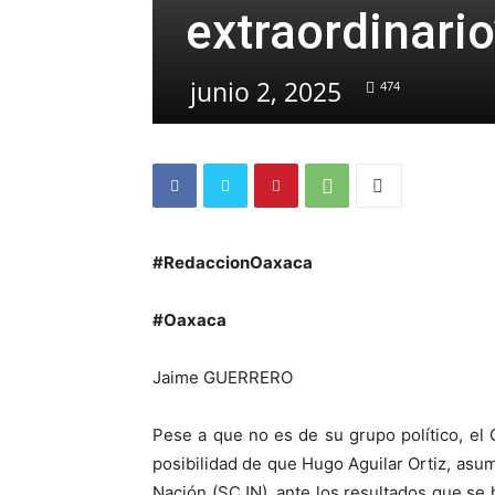
extraordinario
junio 2, 2025
474
#RedaccionOaxaca
#Oaxaca
Jaime GUERRERO
Pese a que no es de su grupo político, el
posibilidad de que Hugo Aguilar Ortiz, asum
Nación (SCJN), ante los resultados que se h