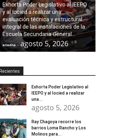
Exhorta Poder Legislativo al IEEPO
AGENDA POLÍTICA
y al Iocied a realizar una
evaluación técnica y estructural
Ray Chagoya re
integral de las instalaciones de la
Loma Rancho y
Escuela Secundaria General...
atender neces
agosto 5, 2026
agost
0
ariadna
-
ariadna
-
Recientes
Exhorta Poder Legislativo al
IEEPO y al Iocied a realizar
una...
agosto 5, 2026
Ray Chagoya recorre los
barrios Loma Rancho y Los
Molinos para...