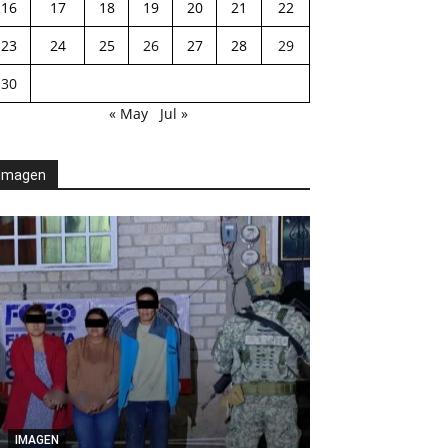
16
17
18
19
20
21
22
23
24
25
26
27
28
29
30
« May
Jul »
Imagen
AGENDA POLÍTICA
IMAGEN
Exhorta Poder 