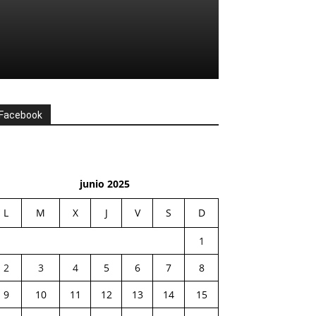
Facebook
junio 2025
L
M
X
J
V
S
D
1
2
3
4
5
6
7
8
9
10
11
12
13
14
15