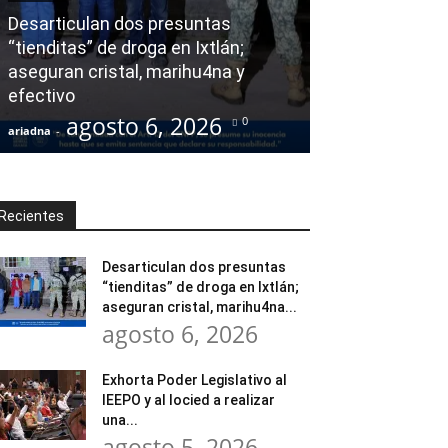
Desarticulan dos presuntas
y al Iocied a r
“tienditas” de droga en Ixtlán;
evaluación téc
aseguran cristal, marihu4na y
integral de las
efectivo
Escuela Secund
agosto 6, 2026
agost
0
ariadna
-
ariadna
-
Recientes
Desarticulan dos presuntas
“tienditas” de droga en Ixtlán;
aseguran cristal, marihu4na...
agosto 6, 2026
Exhorta Poder Legislativo al
IEEPO y al Iocied a realizar
una...
agosto 5, 2026