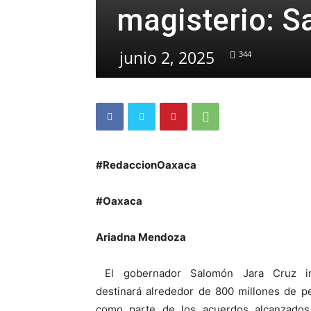
magisterio: S
junio 2, 2025
344
#RedaccionOaxaca
#Oaxaca
Ariadna Mendoza
El gobernador Salomón Jara Cruz i
destinará alrededor de 800 millones de p
como parte de los acuerdos alcanzados