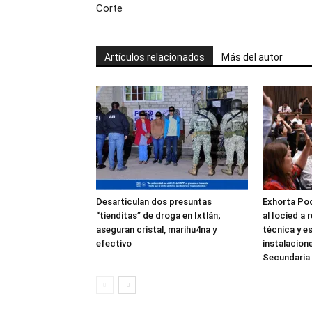
Corte
Artículos relacionados
Más del autor
Desarticulan dos presuntas
Exhorta Pod
“tienditas” de droga en Ixtlán;
al Iocied a 
aseguran cristal, marihu4na y
técnica y es
efectivo
instalacion
Secundaria 