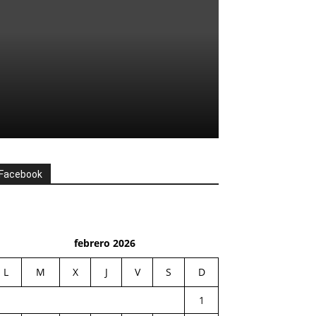
Facebook
febrero 2026
L
M
X
J
V
S
D
1