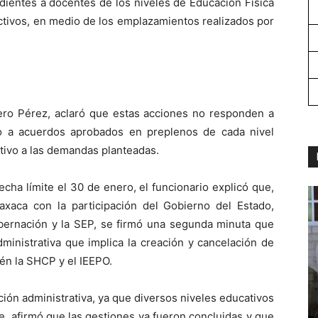
ientes a docentes de los niveles de Educación Física
ctivos, en medio de los emplazamientos realizados por
tero Pérez, aclaró que estas acciones no responden a
ino a acuerdos aprobados en preplenos de cada nivel
tivo a las demandas planteadas.
cha límite el 30 de enero, el funcionario explicó que,
axaca con la participación del Gobierno del Estado,
obernación y la SEP, se firmó una segunda minuta que
dministrativa que implica la creación y cancelación de
én la SHCP y el IEEPO.
ión administrativa, ya que diversos niveles educativos
e, afirmó que las gestiones ya fueron concluidas y que