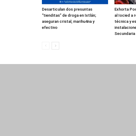
Desarticulan dos presuntas
Exhorta Pod
“tienditas” de droga en Ixtlán;
al Iocied a 
aseguran cristal, marihu4na y
técnica y es
efectivo
instalacion
Secundaria 