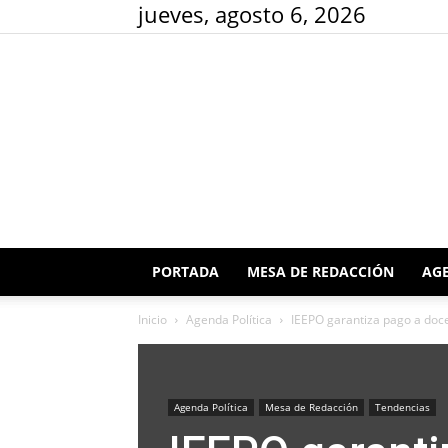
jueves, agosto 6, 2026
PORTADA
MESA DE REDACCIÓN
AGE
Inicio
Agenda Política
IEEPO garantiza pago a doce
Agenda Política
Mesa de Redacción
Tendencias