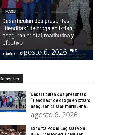
AGENDA POLÍTICA
IMAGEN
Exhorta Poder 
Desarticulan dos presuntas
y al Iocied a r
“tienditas” de droga en Ixtlán;
evaluación téc
aseguran cristal, marihu4na y
integral de las
efectivo
Escuela Secund
agosto 6, 2026
agost
0
ariadna
-
ariadna
-
Recientes
Desarticulan dos presuntas
“tienditas” de droga en Ixtlán;
aseguran cristal, marihu4na...
agosto 6, 2026
Exhorta Poder Legislativo al
IEEPO y al Iocied a realizar