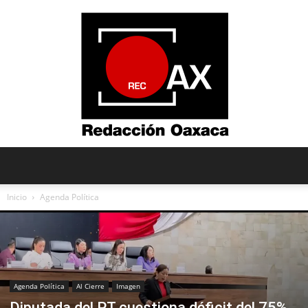
Redacción
Inicio
Agenda Política
Oaxaca
Agenda Política
Al Cierre
Imagen
Diputada del PT cuestiona déficit del 75%