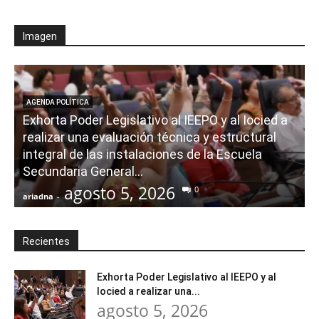
Imagen
AGENDA POLÍTICA
Exhorta Poder Legislativo al IEEPO y al Iocied a
realizar una evaluación técnica y estructural
integral de las instalaciones de la Escuela
Secundaria General...
agosto 5, 2026
0
ariadna
-
a
Recientes
Exhorta Poder Legislativo al IEEPO y al
Iocied a realizar una...
agosto 5, 2026