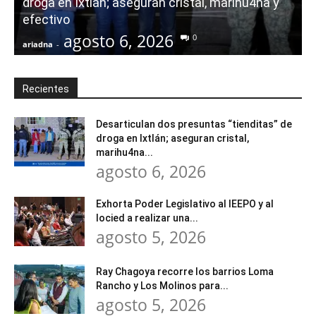
droga en Ixtlán; aseguran cristal, marihu4na y
i
efectivo
agosto 6, 2026
0
ariadna
-
a
Recientes
Desarticulan dos presuntas “tienditas” de
droga en Ixtlán; aseguran cristal,
marihu4na...
agosto 6, 2026
Exhorta Poder Legislativo al IEEPO y al
Iocied a realizar una...
agosto 5, 2026
Ray Chagoya recorre los barrios Loma
Rancho y Los Molinos para...
agosto 5, 2026