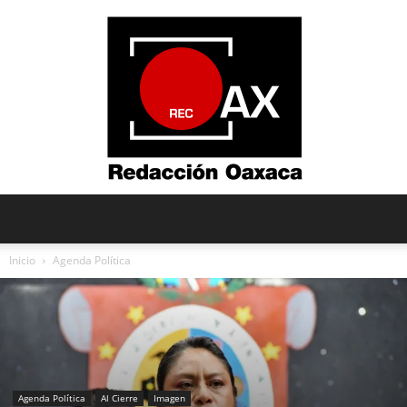
Redacción
Inicio
Agenda Política
Oaxaca
Agenda Política
Al Cierre
Imagen