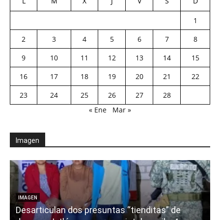
L
M
X
J
V
S
D
1
2
3
4
5
6
7
8
9
10
11
12
13
14
15
16
17
18
19
20
21
22
23
24
25
26
27
28
« Ene
Mar »
Imagen
E
IMAGEN
Desarticulan dos presuntas “tienditas” de
r